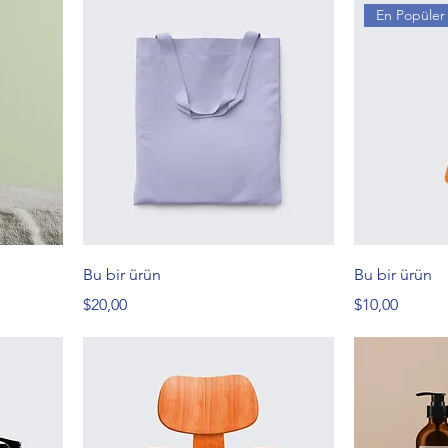
En Popüler
Bu bir ürün
Bu bir ürün
Fiyat
Fiyat
$20,00
$10,00