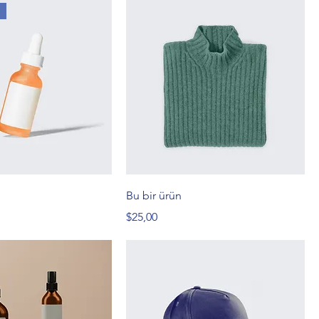
Bu bir ürün
Fiyat
$25,00