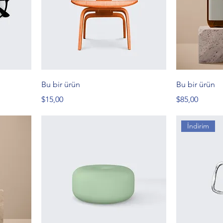
Bu bir ürün
Bu bir ürün
Fiyat
Fiyat
$15,00
$85,00
İndirim