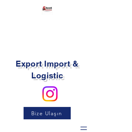
Export Import &
Logistic
Bize Ulaşın