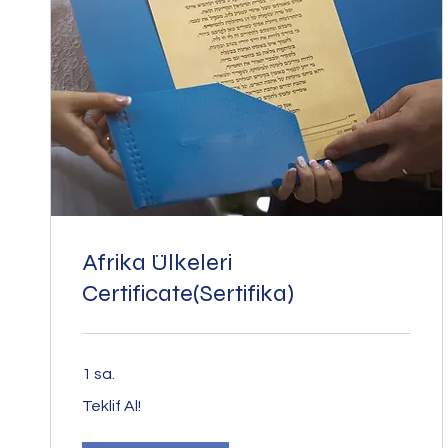
Afrika Ülkeleri
Certificate(Sertifika)
1 sa.
Teklif
Teklif Al!
Al!