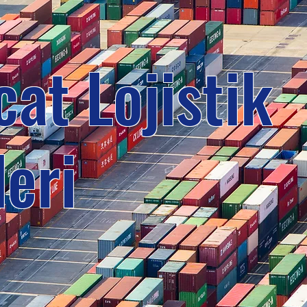
at Lojistik
eri