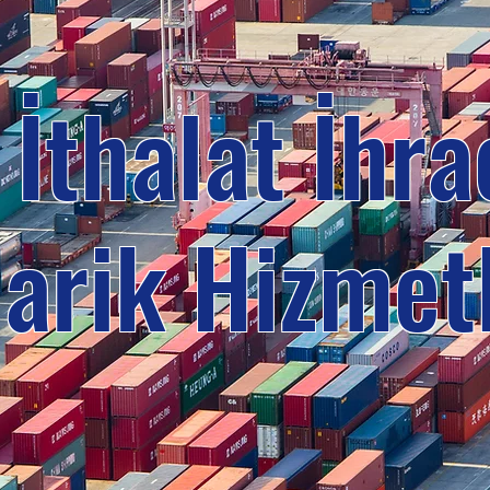
thalat İhrac
arik Hizmetl