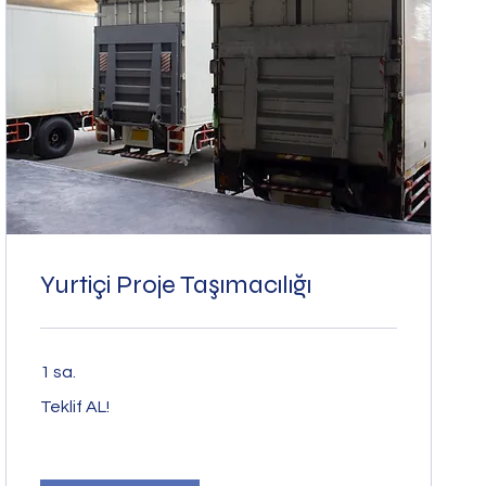
Yurtiçi Proje Taşımacılığı
1 sa.
Teklif
Teklif AL!
AL!