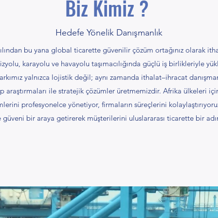
Biz Kimiz ?
Hedefe Yönelik Danışmanlık
ılından bu yana global ticarette güvenilir çözüm ortağınız olarak ithal
zyolu, karayolu ve havayolu taşımacılığında güçlü iş birlikleriyle yükle
 Farkımız yalnızca lojistik değil; aynı zamanda ithalat–ihracat danış
kip araştırmaları ile stratejik çözümler üretmemizdir. Afrika ülkeleri 
lerini profesyonelce yönetiyor, firmaların süreçlerini kolaylaştırıyoruz.
ve güveni bir araya getirerek müşterilerini uluslararası ticarette bir adı