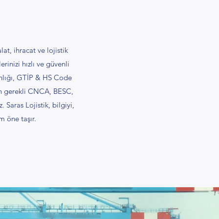
at, ihracat ve lojistik
rinizi hızlı ve güvenli
manlığı, GTİP & HS Code
için gerekli CNCA, BESC,
 Saras Lojistik, bilgiyi,
m öne taşır.