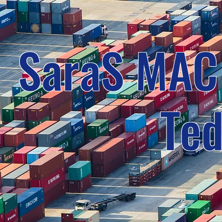
SaraS MAC İ
Ted