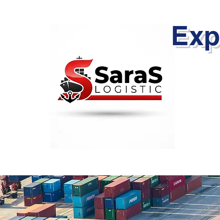
Exp
İthalat İ