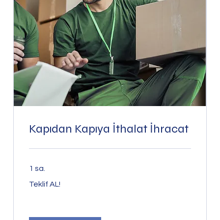
Kapıdan Kapıya İthalat İhracat
1 sa.
Teklif
Teklif AL!
AL!