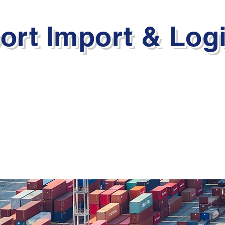
ort Import & Logi
hracat Lojistik
Biz Kimiz?
Müşteri Görüşleri
İletişim
Hizmetler