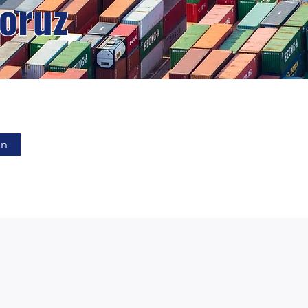
yoruz
in