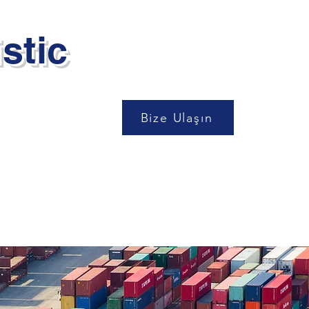
stic
Bize Ulaşın
Teklif Al